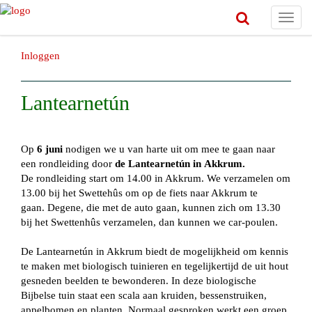
Toggl
navig
Inloggen
Lantearnetún
Op
6 juni
nodigen we u van harte uit om mee te gaan naar
een rondleiding door
de Lantearnetún in Akkrum.
De rondleiding start om 14.00 in Akkrum. We verzamelen om
13.00 bij het Swettehûs om op de fiets naar Akkrum te
gaan. Degene, die met de auto gaan, kunnen zich om 13.30
bij het Swettenhûs verzamelen, dan kunnen we car-poulen.
De Lantearnetún in Akkrum biedt de mogelijkheid om kennis
te maken met biologisch tuinieren en tegelijkertijd de uit hout
gesneden beelden te bewonderen. In deze biologische
Bijbelse tuin staat een scala aan kruiden, bessenstruiken,
appelbomen en planten. Normaal gesproken werkt een groep