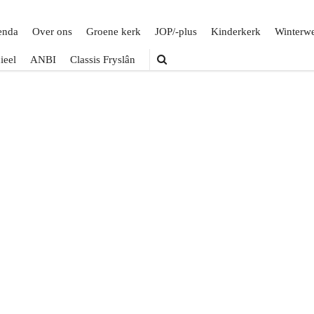
enda
Over ons
Groene kerk
JOP/-plus
Kinderkerk
Winterw
ieel
ANBI
Classis Fryslân