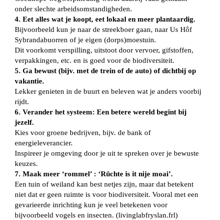
onder slechte arbeidsomstandigheden.
4.
Eet alles wat je koopt, eet lokaal en meer plantaardig.
Bijvoorbeeld kun je naar de streekboer gaan, naar Us Hôf
Sybrandabuorren of je eigen (dorps)moestuin.
Dit voorkomt verspilling, uitstoot door vervoer, gifstoffen,
verpakkingen, etc. en is goed voor de biodiversiteit.
5.
Ga bewust (bijv. met de trein of de auto) of dichtbij op
vakantie.
Lekker genieten in de buurt en beleven wat je anders voorbij
rijdt.
6.
Verander het systeem: Een betere wereld begint bij
jezelf.
Kies voor groene bedrijven, bijv. de bank of
energieleverancier.
Inspireer je omgeving door je uit te spreken over je bewuste
keuzes.
7.
Maak meer ‘rommel’ : ‘Rûchte is it nije moai’.
Een tuin of weiland kan best netjes zijn, maar dat betekent
niet dat er geen ruimte is voor biodiversiteit. Vooral met een
gevarieerde inrichting kun je veel betekenen voor
bijvoorbeeld vogels en insecten. (livinglabfryslan.frl)