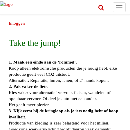
Toggl
navig
Inloggen
Take the jump!
1.
Maak een einde aan de ‘rommel’.
Koop alleen elektronische producten die je nodig hebt, elke
productie geeft veel CO2 uitstoot.
e
Alternatief: Reparatie, huren, lenen, of 2
hands kopen.
2.
Pak vaker de fiets.
Kies vaker voor alternatief vervoer, fietsen, wandelen of
openbaar vervoer. Of deel je auto met een ander.
Het geeft meer plezier.
3.
Kijk eerst bij de kringloop als je iets nodig hebt of koop
kwaliteit.
Productie van kleding is zeer belastend voor het milieu.
Goedkope wegwerpkleding wordt daarbij vaak gemaakt